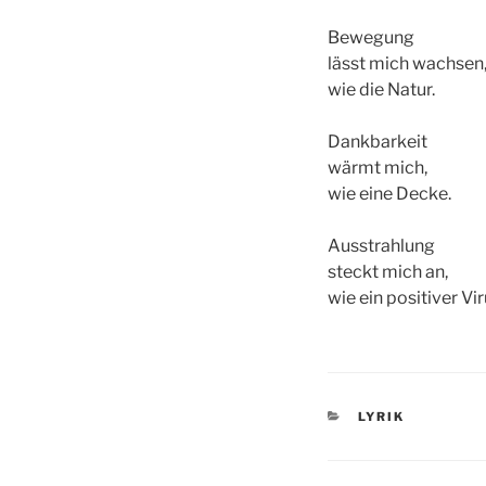
Bewegung
lässt mich wachsen
wie die Natur.
Dankbarkeit
wärmt mich,
wie eine Decke.
Ausstrahlung
steckt mich an,
wie ein positiver Vir
KATEGORIEN
LYRIK