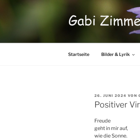
Zum
Inhalt
springen
Startseite
Bilder & Lyrik
VERÖFFENTLICHT
26. JUNI 2024
VON
AM
Positiver Vi
Freude
geht in mir auf,
wie die Sonne.